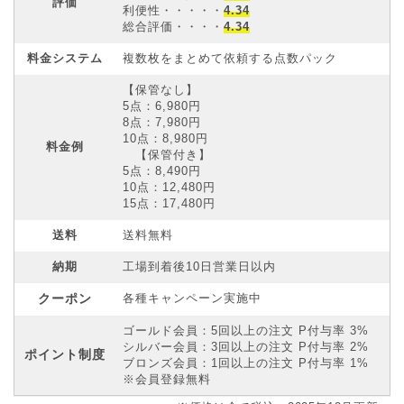
評価
利便性・・・・・
4.34
総合評価・・・・
4.34
料金システム
複数枚をまとめて依頼する点数パック
【保管なし】
5点：6,980円
8点：7,980円
10点：8,980円
料金例
【保管付き】
5点：8,490円
10点：12,480円
15点：17,480円
送料
送料無料
納期
工場到着後10日営業日以内
クーポン
各種キャンペーン実施中
ゴールド会員：5回以上の注文 P付与率 3%
シルバー会員：3回以上の注文 P付与率 2%
ポイント制度
ブロンズ会員：1回以上の注文 P付与率 1%
※会員登録無料