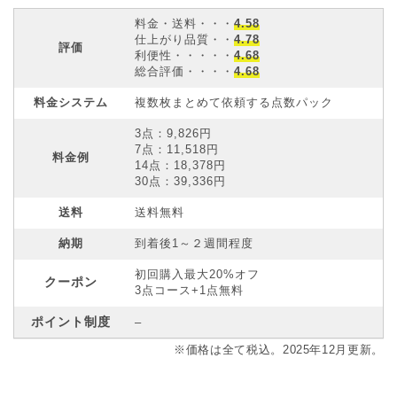
料金・送料・・・
4.58
仕上がり品質・・
4.78
評価
利便性・・・・・
4.68
総合評価・・・・
4.68
料金システム
複数枚まとめて依頼する点数パック
3点：9,826円
7点：11,518円
料金例
14点：18,378円
30点：39,336円
送料
送料無料
納期
到着後1～２週間程度
初回購入最大20%オフ
クーポン
3点コース+1点無料
ポイント制度
–
※価格は全て税込。2025年12月更新。