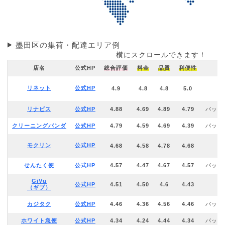
墨田区の集荷・配達エリア例
横にスクロールできます！
店名
公式HP
総合評価
料金
品質
利便性
リネット
公式HP
4.9
4.8
4.8
5.0
リナビス
公式HP
4.88
4.69
4.89
4.79
パック
クリーニングパンダ
公式HP
4.79
4.59
4.69
4.39
パック
モクリン
公式HP
4.68
4.58
4.78
4.68
せんたく便
公式HP
4.57
4.47
4.67
4.57
パック
GiVu
公式HP
4.51
4.50
4.6
4.43
（ギブ）
カジタク
公式HP
4.46
4.36
4.56
4.46
パック
ホワイト急便
公式HP
4.34
4.24
4.44
4.34
パック