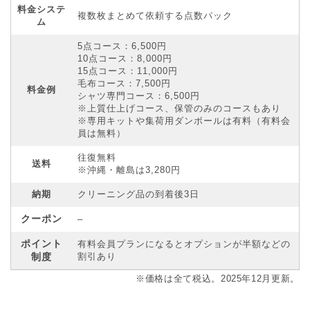
料金システ
複数枚まとめて依頼する点数パック
ム
5点コース：6,500円
10点コース：8,000円
15点コース：11,000円
毛布コース：7,500円
料金例
シャツ専門コース：6,500円
※上質仕上げコース、保管のみのコースもあり
※専用キットや集荷用ダンボールは有料（有料会
員は無料）
往復無料
送料
※沖縄・離島は3,280円
納期
クリーニング品の到着後3日
クーポン
–
ポイント
有料会員プランになるとオプションが半額などの
制度
割引あり
※価格は全て税込。2025年12月更新。