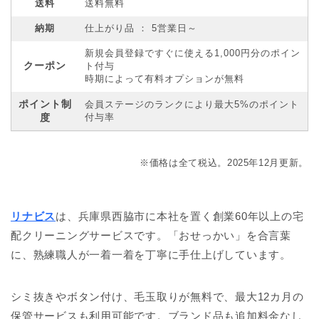
送料
送料無料
納期
仕上がり品 ： 5営業日～
新規会員登録ですぐに使える1,000円分のポイン
クーポン
ト付与
時期によって有料オプションが無料
ポイント制
会員ステージのランクにより最大5%のポイント
度
付与率
※価格は全て税込。2025年12月更新。
リナビス
は、兵庫県西脇市に本社を置く創業60年以上の宅
配クリーニングサービスです。「おせっかい」を合言葉
に、熟練職人が一着一着を丁寧に手仕上げしています。
シミ抜きやボタン付け、毛玉取りが無料で、最大12カ月の
保管サービスも利用可能です。ブランド品も追加料金なし