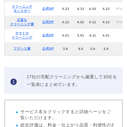
クリーニング
公式HP
パック
4.23
4.13
4.33
4.23
モンスター
正直な
公式HP
パック
4.12
4.02
4.12
4.12
クリーニング屋
ヤマトヤ
公式HP
4.01
3.91
4.11
4.01
クリーニング
フランス屋
公式HP
3.8
4.0
3.9
3.9
17社の宅配クリーニングから厳選して10社を
一覧表にまとめています。
サービス名をクリックすると詳細ページをご
覧いただけます。
総合評価は、料金・仕上がり品質・利便性の3