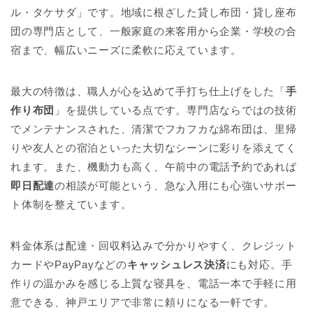
ル・タケサダ」です。地域に根ざした貸し布団・貸し座布
団の専門店として、一般家庭の来客用から企業・学校の合
宿まで、幅広いニーズに柔軟に応えています。
最大の特徴は、職人が心を込めて手打ち仕上げをした「
手
作り布団
」を提供している点です。専門店ならではの技術
でメンテナンスされた、清潔でフカフカな綿布団は、里帰
りや友人との宿泊といった大切なシーンに彩りを添えてく
れます。また、機動力も高く、午前中の電話予約であれば
即日配達
の相談が可能という、急な入用にも心強いサポー
ト体制を整えています。
料金体系は配達・回収料込みで分かりやすく、クレジット
カードやPayPayなどの
キャッシュレス決済
にも対応。手
作りの温かみを感じる上質な寝具を、電話一本で手軽に用
意できる、神戸エリアで非常に頼りになる一軒です。