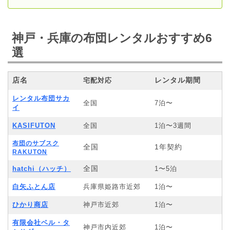
神戸・兵庫の布団レンタルおすすめ6
選
店名
レンタル期間
宅配対応
レンタル布団サカ
全国
7泊〜
イ
KASIFUTON
全国
1泊〜3週間
布団のサブスク
全国
1年契約
RAKUTON
全国
hatchi（ハッチ）
1〜5泊
白矢ふとん店
兵庫県姫路市近郊
1泊〜
ひかり商店
神戸市近郊
1泊〜
有限会社ベル・タ
神戸市内近郊
1泊〜