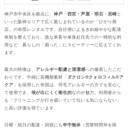
神戸市中央区を拠点に、
神戸・西宮・芦屋・明石・尼崎
と
いった阪神エリアで広く親しまれているのが「ひかり商
店」の布団レンタルです。自社便によるきめ細やかな配達
体制を整えており、急な来客や単身赴任先での一時的な利
用など、暮らしの「困った」にスピーディーに応えてくれ
ます。
最大の特徴は、
アレルギー配慮と清潔感
への徹底したこだ
わりです。中綿に高機能素材「
ダクロン®クォロフィル®ア
クア
」を採用した布団は、羽毛アレルギーの方でも安心し
て使用でき、
埃が出にくく衛生的
なのが魅力。利用者から
も「クリーニングが行き届いていて匂いも気にならない」
と高い評価を得ています。
日曜・祝日の配達・回収にも
年中無休
（営業時間外を除