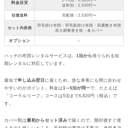
1〜5泊：6,820円〜
料金目安
送料別：2,530円〜
往復送料
宅配便：2,530円〜
羽毛掛け布団・羽毛肌掛け布団・四層敷き布団
セット内容例
高さ調整巻き枕・各カバー
オプション
–
ハッチの布団レンタルサービスは、
1泊から
借りられる短
期レンタルに対応しています。
最短で
申し込み翌日
に届くため、急な来客にも間に合わせ
やすいのがポイント。料金は
1～5泊が同一
で、たとえば
「コーラルリーフ」コースは5泊まで6,820円（税込）で
す。
カバー類は
最初からセット済み
で届くので、開封後すぐ使
えるのも嬉しいところ。返却時の運賃は不要で、
クロネコ