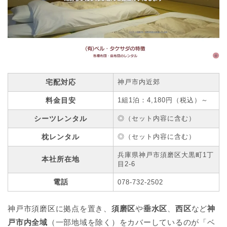
宅配対応
神戸市内近郊
料金目安
1組1泊：4,180円（税込）～
シーツレンタル
◎（セット内容に含む）
枕レンタル
◎（セット内容に含む）
兵庫県神戸市須磨区大黒町1丁
本社所在地
目2-6
電話
078-732-2502
神戸市須磨区に拠点を置き、
須磨区
や
垂水区
、
西区
など
神
戸市内全域
（一部地域を除く）をカバーしているのが「ベ