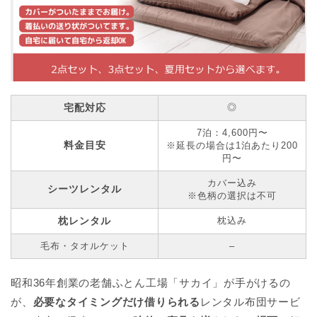
宅配対応
◎
7泊：4,600円〜
料金目安
※延長の場合は1泊あたり200
円〜
カバー込み
シーツレンタル
※色柄の選択は不可
枕レンタル
枕込み
毛布・タオルケット
–
昭和36年創業の老舗ふとん工場「サカイ」が手がけるの
が、
必要なタイミングだけ借りられる
レンタル布団サービ