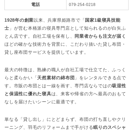
電話
079-254-0218
1928年の創業
以来、兵庫県姫路市で「
国家1級寝具技能
士
」が営む本格派の寝具専門店として知られるのが白矢ふ
とん店です。自社工場を保有し、
同業者からも注文が届く
ほどの確かな技術力を背景に、こだわり抜いた貸し布団・
貸し座布団サービスを提供しています。
最大の特徴は、熟練の職人が自社工場で仕立てた、ふっく
らと柔らかい「
天然素材の綿布団
」をレンタルできる点で
す。市販の布団とは一線を画す、専門店ならではの
吸湿性
と保温性に優れた寝具
は、来客や帰省の方へ最高のおもて
なしを届けたいシーンに最適です。
単なる「貸し出し」にとどまらず、布団の打ち直しやクリ
ーニング、羽毛のリフォームまで手がける
眠りのスペシャ