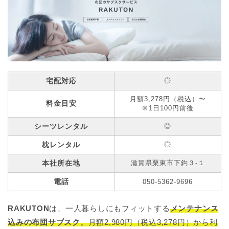
宅配対応
◎
月額3,278円（税込）〜
料金目安
※1日100円前後
シーツレンタル
◎
枕レンタル
◎
本社所在地
滋賀県栗東市下鈎３-１
電話
050-5362-9696
RAKUTON
は、一人暮らしにもフィットする
メンテナンス
込みの布団サブスク
。月額2,980円（税込3,278円）から利