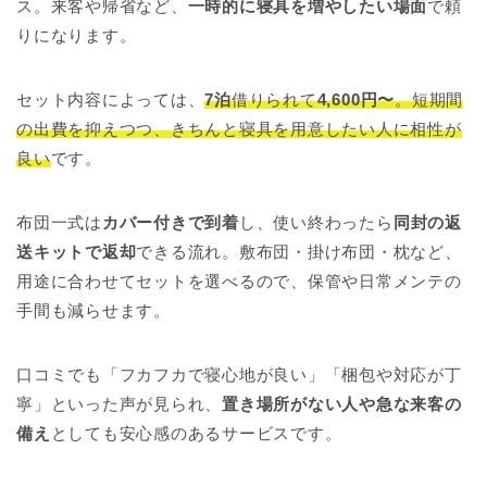
ス。来客や帰省など、
一時的に寝具を増やしたい場面
で頼
りになります。
セット内容によっては、
7泊
借りられて
4,600円〜
。短期間
の出費を抑えつつ、きちんと寝具を用意したい人に相性が
良い
です。
布団一式は
カバー付きで到着
し、使い終わったら
同封の返
送キットで返却
できる流れ。敷布団・掛け布団・枕など、
用途に合わせてセットを選べるので、保管や日常メンテの
手間も減らせます。
口コミでも「フカフカで寝心地が良い」「梱包や対応が丁
寧」といった声が見られ、
置き場所がない人や急な来客の
備え
としても安心感のあるサービスです。