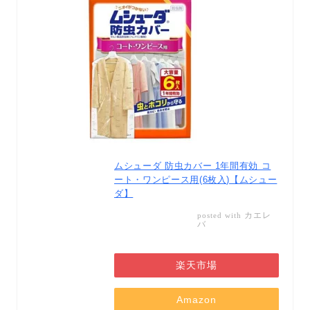
ムシューダ 防虫カバー 1年間有効 コ
ート・ワンピース用(6枚入)【ムシュー
ダ】
カエレ
posted with
バ
楽天市場
Amazon