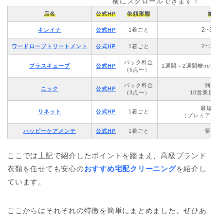
横にスクロールできます！
店名
公式HP
依頼形態
納
2~3
キレイナ
公式HP
1着ごと
2~3
ワードローブトリートメント
公式HP
1着ごと
パック料金
プラスキューブ
公式HP
1週間～2週間離netリ
(5点〜）
パック料金
到着
ニック
公式HP
(3点〜）
10営業日
最短2
リネット
公式HP
1着ごと
（プレミアム
ハッピーケアメンテ
公式HP
1着ごと
要確
ここでは上記で紹介したポイントを踏まえ、高級ブランド
衣類を任せても安心の
おすすめ宅配クリーニング
を紹介し
ています。
ここからはそれぞれの特徴を簡単にまとめました。ぜひあ